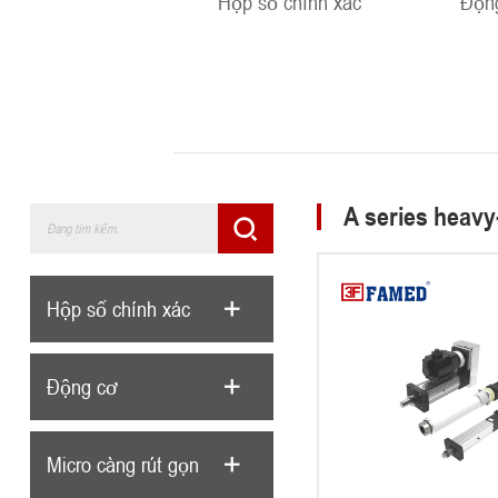
Hộp số chính xác
Độn
A series heavy-
Hộp số chính xác
Động cơ
Micro càng rút gọn