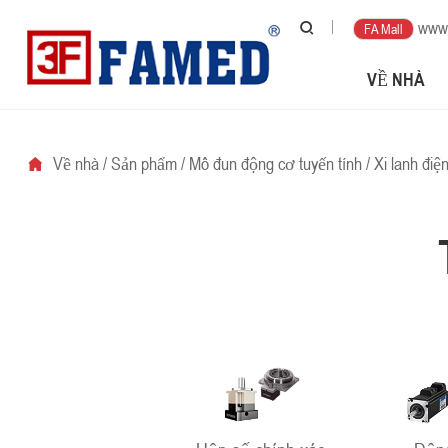
www.
FA Mall
VỀ NHÀ
Về nhà
/
Sản phẩm
/
Mô đun động cơ tuyến tính
/
Xi lanh điệ