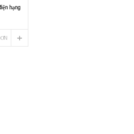
 điện hạng
+
HƠN