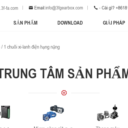
Email:
info@3fgearbox.com
- Cái gì? +861
3f-fa.com
SẢN PHẨM
DOWNLOAD
GIẢI PHÁP
n
/
1 chuỗi xi-lanh điện hạng nặng
TRUNG TÂM SẢN PHẨ