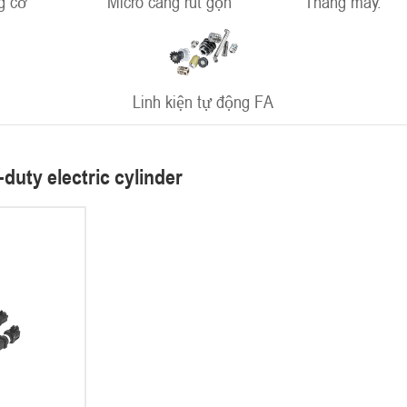
g cơ
Micro càng rút gọn
Thang máy.
Linh kiện tự động FA
duty electric cylinder