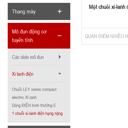
Một chuỗi xi-lanh
Thang máy.
nặng
Mô đun động cơ
QUAN ĐIỂM NHIỀU 
tuyến tính
Các slide mô đun
Xi lanh điện
Chuỗi LEY series compact
electric Xi lanh
Dòng ĐIỆN bình thường E
1 chuỗi xi-lanh điện hạng nặng