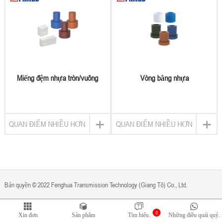
Miếng đệm nhựa tròn/vuông
Vòng bằng nhựa
+
+
QUAN ĐIỂM NHIỀU HƠN
QUAN ĐIỂM NHIỀU HƠN
Bản quyền © 2022 Fenghua Transmission Technology (Giang Tô) Co., Ltd.
0
Chính sách bảo mật
được vận hành bởi
Bontop
Xin đơn
Sản phẩm
Tìm hiểu.
Những điều quái quỷ.