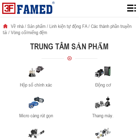
Về
nhà
Sản
Về nhà
/
Sản phẩm
/
Linh kiện tự động FA
/
Các thành phần truyền
tải
/
Vòng cổ/miếng đệm
phẩm
Download
TRUNG TÂM SẢN PHẨM
Giải
pháp
về
Tin
Hộp số chính xác
Động cơ
tức.
Tiếp
xúc.
Micro càng rút gọn
Thang máy.