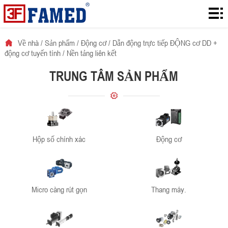
Về
nhà
Sản
Về nhà
/
Sản phẩm
/
Động cơ
/
Dẫn động trực tiếp ĐỘNG cơ DD +
động cơ tuyến tính
/
Nền tảng liên kết
phẩm
Download
TRUNG TÂM SẢN PHẨM
Giải
pháp
về
Tin
Hộp số chính xác
Động cơ
tức.
Tiếp
xúc.
Micro càng rút gọn
Thang máy.