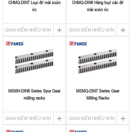
CHMQ-DIN7 Loại đế mài xoắn
CHMQ-DIN6 Hàng loạt các đế
ốc
mài xoắn ốc
+
+
QUAN ĐIỂM NHIỀU HƠN
QUAN ĐIỂM NHIỀU HƠN
MSMH-DIN8 Series Spur Gear
MSMQ-DIN7 Series Gear
milling racks
Milling Racks
+
+
QUAN ĐIỂM NHIỀU HƠN
QUAN ĐIỂM NHIỀU HƠN