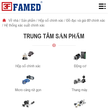
Về
nhà
Sản
Về nhà
/
Sản phẩm
/
Hộp số chính xác
/
Đồ đạc và giá đỡ chính xác
/
Hệ thống xác suất chính xác
phẩm
Download
TRUNG TÂM SẢN PHẨM
Giải
pháp
về
Tin
Hộp số chính xác
Động cơ
tức.
Tiếp
xúc.
Micro càng rút gọn
Thang máy.