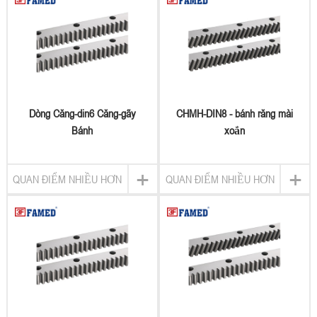
Dòng Căng-din6 Căng-gãy
CHMH-DIN8 - bánh răng mài
Bánh
xoắn
+
+
QUAN ĐIỂM NHIỀU HƠN
QUAN ĐIỂM NHIỀU HƠN