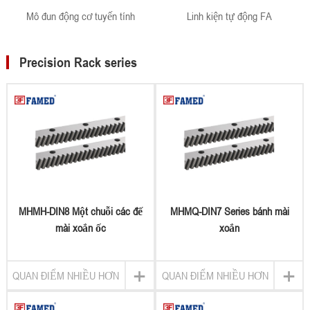
Mô đun động cơ tuyến tính
Linh kiện tự động FA
Precision Rack series
MHMH-DIN8 Một chuỗi các đế
MHMQ-DIN7 Series bánh mài
mài xoắn ốc
xoắn
+
+
QUAN ĐIỂM NHIỀU HƠN
QUAN ĐIỂM NHIỀU HƠN